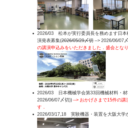
2026/03 松本が実行委員長を務めます日
演発表募集(
2026/05/29〆切
--> 2026/06/0
の講演申込みをいただきました．盛会とな
2026/03 日本機械学会第33回機械材料・材
2026/06/07〆切))
--> おかげさまで15
す．
2026/03/17,18 実験機器・装置を大