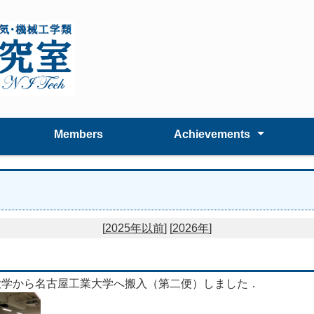
Members
Achievements
Publication
Award
Le
Di
[
2025年以前
] [
2026年
]
大阪大学から名古屋工業大学へ搬入（第二便）しました．