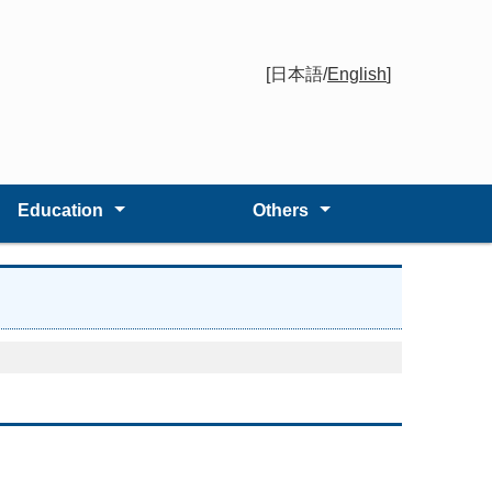
[日本語/
English
]
Education
Others
cture
ssertation review
Activity
Link